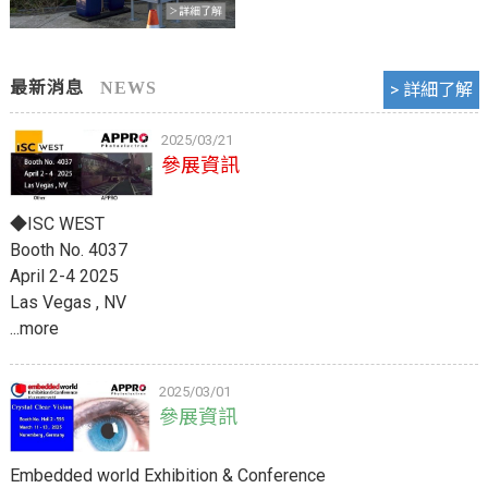
最新消息
2025/03/21
參展資訊
◆ISC WEST
Booth No. 4037
April 2-4 2025
Las Vegas , NV
...more
2025/03/01
參展資訊
Embedded world Exhibition & Conference