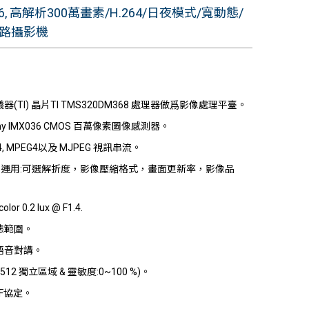
16, 高解析300萬畫素/H.264/日夜模式/寬動態/
路攝影機
(TI) 晶片TI TMS320DM368 處理器做爲影像處理平臺。
Sony IMX036 CMOS 百萬像素圖像感測器。
64, MPEG4以及 MJPEG 視訊串流。
file 運用:可選解折度，影像壓縮格式，畫面更新率，影像品
or 0.2 lux @ F1.4.
態範圍。
語音對講。
512 獨立區域 & 靈敏度:0~100 %)。
IF協定。