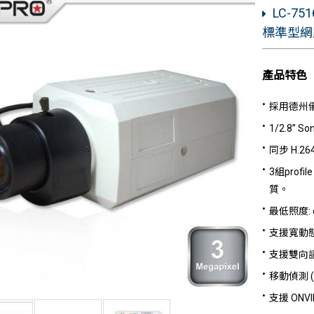
LC-75
標準型網
產品特色
採用德州儀器
1/2.8” 
同步 H.2
3組pro
質。
最低照度: col
支援寬動
支援雙向
移動偵測 (
支援 ONV