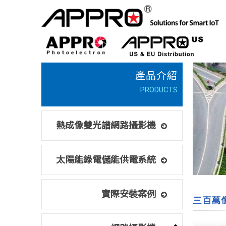
熱成像雙光譜網路攝影機
太陽能綠電儲能供電系統
實際安裝案例
三百萬